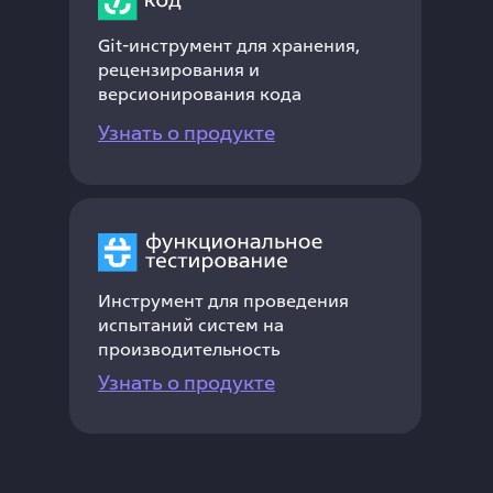
из лидеров российского ИТ-
рынка,является партнёром
Git-инструмент для хранения,
ключевых производителей и
рецензирования и
версионирования кода
разработчиков в сфере
информационных технологий.
Узнать о продукте
Компании холдинга начинают
историю с 1992 года
Инструмент для проведения
испытаний систем на
производительность
Повысьте качество и
Узнать о продукте
сроки разработки ПО
вместе со
Сфера.CI/CD