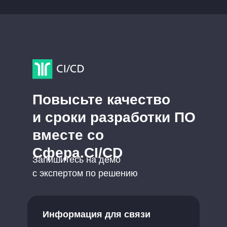
Повысьте качество
и сроки разработки ПО
вместе со
Сфера.CI/CD
Запишитесь на демо
с экспертом по решению
Информация для связи