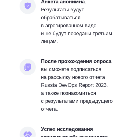
Анкета анонимна.
Результаты будут
обрабатываться
в агрегированном виде
и не будут переданы третьим
лицам.
После прохождения опроса
вы сможете подписаться
ктовый вендор отечественного
на рассылку нового отчета
 Холдинг Т1. Создан в 2023 году
Russia DevOps Report 2023,
Мультипродуктовый вендор отечественного
бширной экспертизы команд
а также познакомиться
ПО, входит в Холдинг Т1. Создан в 2023 го
мпания занимается развитием
с результатами предыдущего
на основе обширной экспертизы команд
 продуктов и формированием
отчета.
холдинга. Компания занимается развитием
 сети. Создаваемое ПО
собственных продуктов и формированием
но на корпоративный сегмент —
партнёрской сети. Создаваемое ПО
нные организации и крупнейший
Успех исследования
ориентировано на корпоративный сегмент
ес.