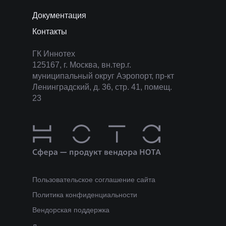
Документация
Многопрофильный холдинг, один 
Контакты
лидеров российского ИТ-
рынка,является партнёром ключ
ГК Иннотех
производителей и разработчиков
125167, г. Москва, вн.тер.г.
сфере информационных технолог
муниципальный округ Аэропорт, пр-кт
Компании холдинга начинают
Ленинградский, д. 36, стр. 41, помещ.
историю с 1992 года
23
Пользовательское соглашение сайта
Политика конфиденциальности
Вендорская поддержка