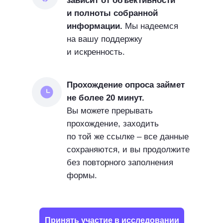
зависит от объективности
государственные организации и крупнейши
и полноты собранной
частный бизнес.
информации.
Мы надеемся
на вашу поддержку
и искренность.
Прохождение опроса займет
не более 20 минут.
Вы можете прерывать
прохождение, заходить
по той же ссылке – все данные
сохраняются, и вы продолжите
без повторного заполнения
формы.
Принять участие в исследовании