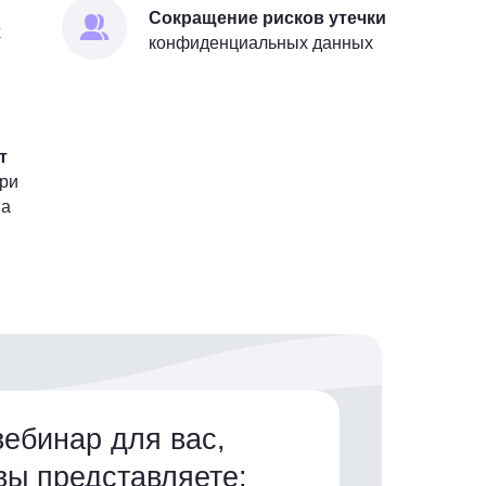
Сокращение рисков утечки
х
конфиденциальных данных
т
ри
па
вебинар для вас,
вы представляете: