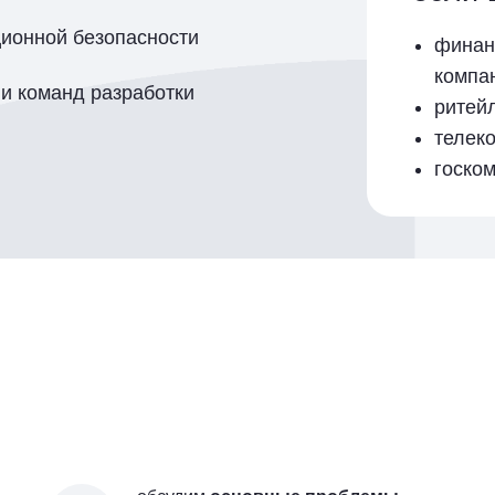
ионной безопасности
финан
компа
и команд разработки
ритей
телек
госко