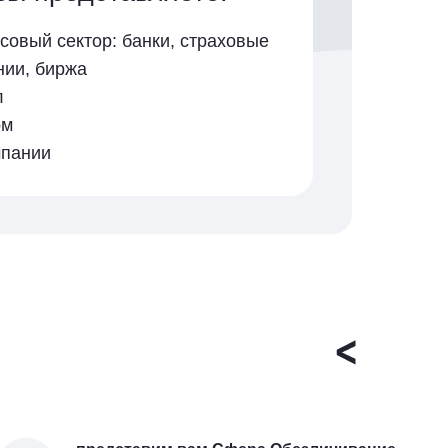
совый сектор: банки, страховые
нии, биржа
л
ом
мпании