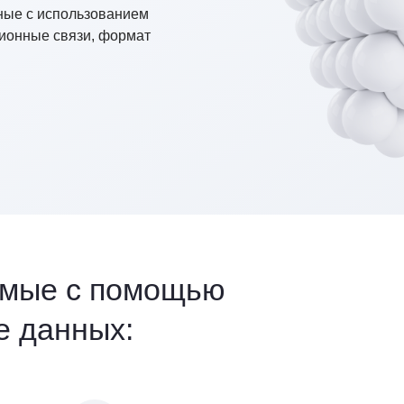
ные с использованием
ционные связи, формат
емые с помощью
 данных:
ация