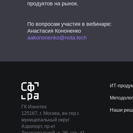
продуктов на рынок.
По вопросам участия в вебинаре:
Анастасия Кононенко
aakononenko@nota.tech
ИТ-проду
Методоло
ГК Иннотех
Наши реш
125167, г. Москва, вн.тер.г.
муниципальный округ
Аэропорт, пр-кт
Ленинградский, д. 36, стр. 41,