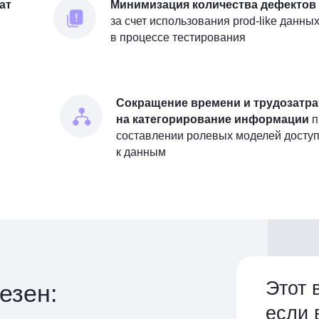
ат
Минимизация количества дефектов
за счет использования prod-like данны
а 30% время
в процессе тестирования
Сокращение времени и трудозатра
ами
на категорирование информации
п
составлении ролевых моделей досту
к данным
Этот 
езен:
если 